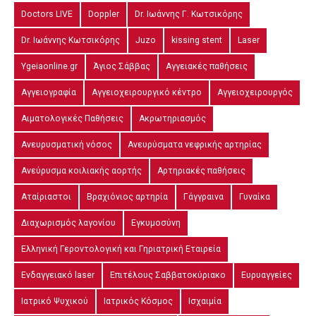
Doctors LIVE
Doppler
Dr. Ιωάννης Γ. Κωτσικόρης
Dr. Ιωάννης Κωτσικόρης
Juzo
kissing stent
Laser
Ygeiaonline.gr
Άγιος Σάββας
Αγγειακές παθήσεις
Αγγειογραφία
Αγγειοχειρουργικό κέντρο
Αγγειοχειρουργός
Αιματολογικές Παθήσεις
Ακρωτηριασμός
Ανευρυσματική νόσος
Ανευρύσματα νεφρικής αρτηρίας
Ανεύρυσμα κοιλιακής αορτής
Αρτηριακές παθήσεις
Αταίριαστοι
Βραχιόνιος αρτηρία
Γάγγραινα
Γυναίκα
Διαχωρισμός λαγονίου
Εγκυμοσύνη
Ελληνική Γεροντολογική και Γηριατρική Εταιρεία
Ενδαγγειακό laser
Επιτέλους Σαββατοκύριακο
Ευρυαγγείες
Ιατρικό Ψυχικού
Ιατρικός Κόσμος
Ισχαιμία