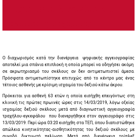
διαχωρισμό λαγονίου και
πολύωρης ισχαιμίας
Ο διαχωρισμός κατά την διενέργεια ψηφιακής αγγειογραφίας
αποτελεί μια σπάνια επιπλοκή η οποία μπορεί να οδηγήσει ακόμη
σε ακρωτηριασμό του σκέλους αν δεν αντιμετωπιστεί άμεσα.
Πρόσφατα αντιμετωπίστηκε επιτυχώς από το κέντρο μας ένας
τέτοιος ασθενής με κρίσιμη ισχαιμία του δεξιού κάτω άκρου.
Πρόκειται για ασθενή 63 ετών η οποία εισήχθη επειγόντως στη
κλινική τις πρώτες πρωινές ώρες στις 14/03/2019, λόγω οξείας
ισχαιμίας δεξιού σκέλους μετά από διαγνωστική αγγειογραφία
τραχήλου-εγκεφάλου που διενεργήθηκε στον αγγειογράφο στις
13/03/2019. Περί ώρα 03:20 εισήχθη στα ΤΕΠ, όπου διαπιστώθηκε
απώλεια κινητικότητας-αισθητικότητας του δεξιού σκέλους με
συνοδό δικτυωτή πελίωση. Μετά από διενέργεια τρίπλεξ