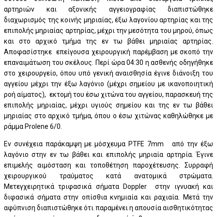
αρτηριών και αξονικής αγγειογραφίας διαπιστώθηκε
διαχωρισμός της κοινής μηριαίας, έξω λαγονίου αρτηρίας και της
επιπολής μηριαίας αρτηρίας, μέχρι την μεσότητα του μηρού, όπως
και στο αρχικό τμήμα της εν τω βάθει μηριαίας αρτηρίας.
Αποφασίστηκε επείγουσα χειρουργική παρέμβαση με σκοπό την
επαναιμάτωση του σκέλους. Περί ώρα 04:30 η ασθενής οδηγήθηκε
στο χειρουργείο, όπου υπό γενική αναισθησία έγινε διάνοιξη του
αγγείου μέχρι την έξω λαγόνιο (μέχρι σημείου με ικανοποιητική
ροή αίματος), εκτομή του έσω χιτώνα του αγγείου, παρασκευή της
επιπολής μηριαίας, μέχρι υγιούς σημείου και της εν τω βάθει
μηριαίας στο αρχικό τμήμα, όπου ο έσω χιτώνας καθηλώθηκε με
ράμμα Prolene 6/0.
Εν συνέχεια παράκαμψη με μόσχευμα PTFE 7mm από την έξω
λαγόνιο στην εν τω βάθει και επιπολής μηριαία αρτηρία. Έγινε
επιμελής αιμόσταση και τοποθέτηση παροχέτευσης. Συρραφή
χειρουργικού τραύματος κατά ανατομικά στρώματα.
Μετεγχειρητικά τριφασικά σήματα Doppler στην ιγνυακή και
διφασικά σήματα στην οπίσθια κνημιαία και ραχιαία. Μετά την
αφύπνιση διαπιστώθηκε ότι παραμένει η απουσία αισθητικότητας