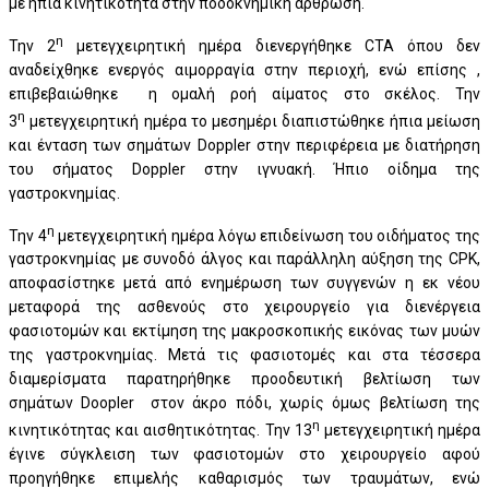
με ήπια κινητικότητα στην ποδοκνημική άρθρωση.
η
Την 2
μετεγχειρητική ημέρα διενεργήθηκε CTA όπου δεν
αναδείχθηκε ενεργός αιμορραγία στην περιοχή, ενώ επίσης ,
επιβεβαιώθηκε η ομαλή ροή αίματος στο σκέλος. Την
η
3
μετεγχειρητική ημέρα το μεσημέρι διαπιστώθηκε ήπια μείωση
και ένταση των σημάτων Doppler στην περιφέρεια με διατήρηση
του σήματος Doppler στην ιγνυακή. Ήπιο οίδημα της
γαστροκνημίας.
η
Την 4
μετεγχειρητική ημέρα λόγω επιδείνωση του οιδήματος της
γαστροκνημίας με συνοδό άλγος και παράλληλη αύξηση της CPK,
αποφασίστηκε μετά από ενημέρωση των συγγενών η εκ νέου
μεταφορά της ασθενούς στο χειρουργείο για διενέργεια
φασιοτομών και εκτίμηση της μακροσκοπικής εικόνας των μυών
της γαστροκνημίας. Μετά τις φασιοτομές και στα τέσσερα
διαμερίσματα παρατηρήθηκε προοδευτική βελτίωση των
σημάτων Doopler στον άκρο πόδι, χωρίς όμως βελτίωση της
η
κινητικότητας και αισθητικότητας. Την 13
μετεγχειρητική ημέρα
έγινε σύγκλειση των φασιοτομών στο χειρουργείο αφού
προηγήθηκε επιμελής καθαρισμός των τραυμάτων, ενώ