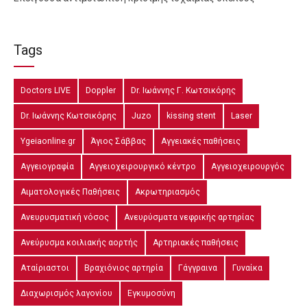
Tags
Doctors LIVE
Doppler
Dr. Ιωάννης Γ. Κωτσικόρης
Dr. Ιωάννης Κωτσικόρης
Juzo
kissing stent
Laser
Ygeiaonline.gr
Άγιος Σάββας
Αγγειακές παθήσεις
Αγγειογραφία
Αγγειοχειρουργικό κέντρο
Αγγειοχειρουργός
Αιματολογικές Παθήσεις
Ακρωτηριασμός
Ανευρυσματική νόσος
Ανευρύσματα νεφρικής αρτηρίας
Ανεύρυσμα κοιλιακής αορτής
Αρτηριακές παθήσεις
Αταίριαστοι
Βραχιόνιος αρτηρία
Γάγγραινα
Γυναίκα
Διαχωρισμός λαγονίου
Εγκυμοσύνη